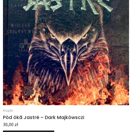
Książki
Pòd òkã Jastrë – Dark Majkòwsczi
30,00
zł