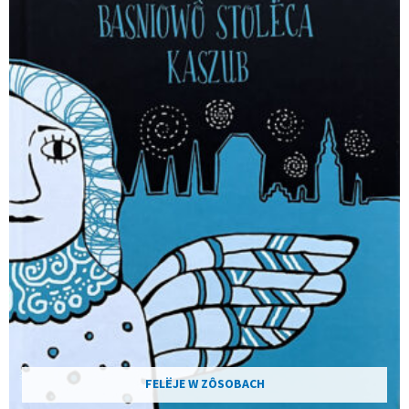
FELËJE W ZÔSOBACH