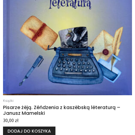
Książki
Pisarze żëją. Zéńdzenia z kaszëbską lëteraturą –
Janusz Mamelski
30,00
zł
DODAJ DO KOSZYKA