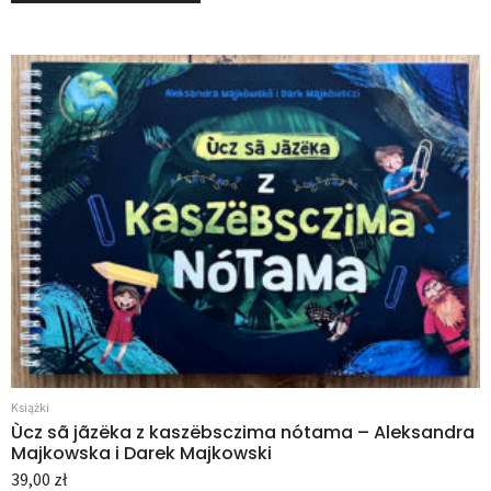
Książki
Ùcz sã jãzëka z kaszëbsczima nótama – Aleksandra
Majkowska i Darek Majkowski
39,00
zł