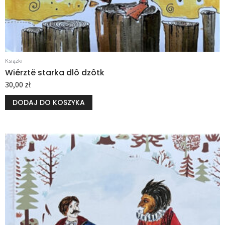
Książki
Wiérztë starka dlô dzôtk
30,00
zł
DODAJ DO KOSZYKA