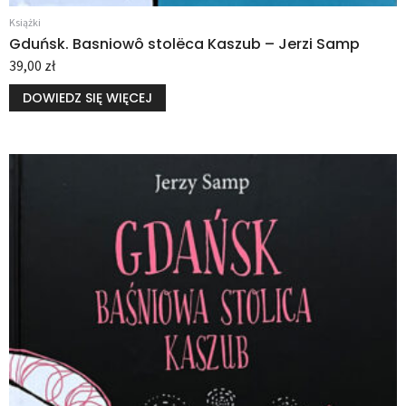
Książki
Gduńsk. Basniowô stolëca Kaszub – Jerzi Samp
39,00
zł
DOWIEDZ SIĘ WIĘCEJ