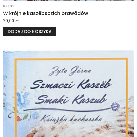
Książki
W krôjnie kaszëbsczich brawãdów
30,00
zł
DODAJ DO KOSZYKA