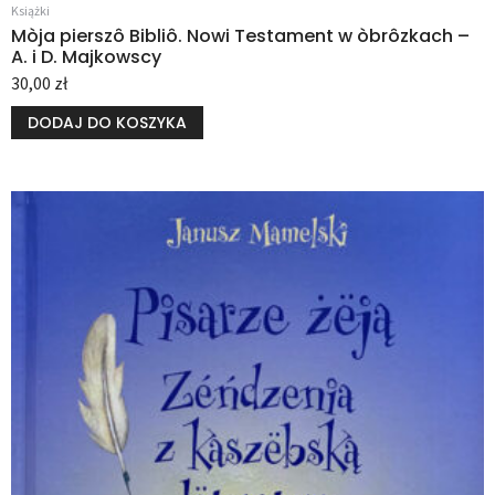
Książki
Mòja pierszô Bibliô. Nowi Testament w òbrôzkach –
A. i D. Majkowscy
30,00
zł
DODAJ DO KOSZYKA