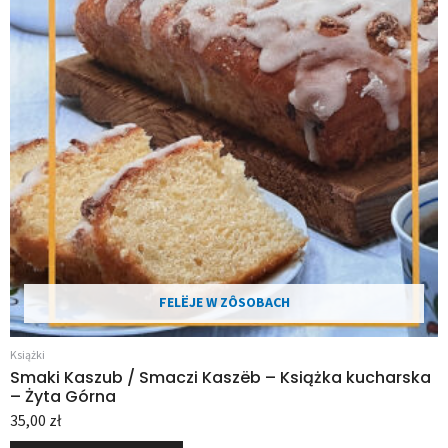
FELËJE W ZÔSOBACH
Książki
Smaki Kaszub / Smaczi Kaszëb – Książka kucharska
– Żyta Górna
35,00
zł