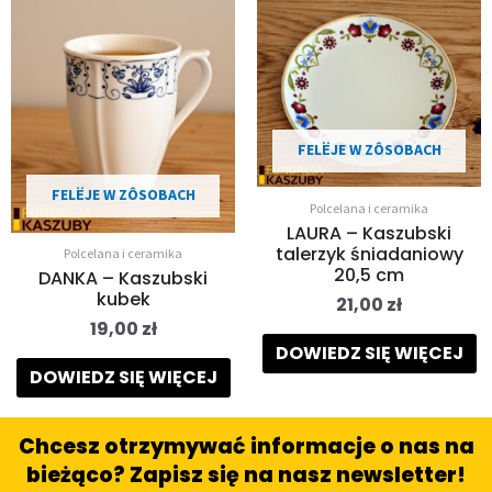
FELËJE W ZÔSOBACH
FELËJE W ZÔSOBACH
Polcelana i ceramika
LAURA – Kaszubski
talerzyk śniadaniowy
Polcelana i ceramika
20,5 cm
DANKA – Kaszubski
kubek
21,00
zł
19,00
zł
DOWIEDZ SIĘ WIĘCEJ
DOWIEDZ SIĘ WIĘCEJ
Chcesz otrzymywać informacje o nas na
bieżąco? Zapisz się na nasz newsletter!