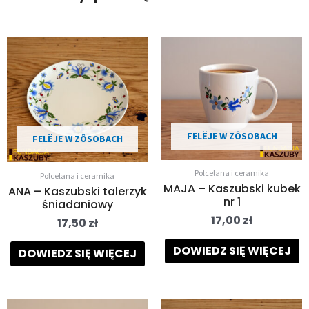
FELËJE W ZÔSOBACH
FELËJE W ZÔSOBACH
Polcelana i ceramika
Polcelana i ceramika
MAJA – Kaszubski kubek
ANA – Kaszubski talerzyk
nr 1
śniadaniowy
17,00
zł
17,50
zł
DOWIEDZ SIĘ WIĘCEJ
DOWIEDZ SIĘ WIĘCEJ