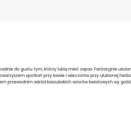
adnie do gustu tym, którzy lubią mieć zapas. Fantazyjnie ułożo
 towarzyszem spotkań przy kawie i wieczorów przy ulubionej herb
 przewodnim wśród kaszubskich wzorów kwiatowych są: goździki,