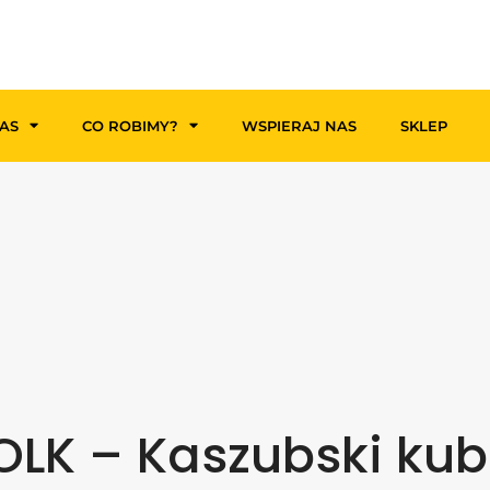
AS
CO ROBIMY?
WSPIERAJ NAS
SKLEP
OLK – Kaszubski ku