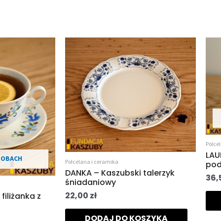
Polce
LAU
̂SOBACH
Polcelana i ceramika
pod
DANKA – Kaszubski talerzyk
36,
śniadaniowy
22,00
zł
iliżanka z
DODAJ DO KOSZYKA