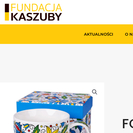
AKTUALNOŚCI
O N
F