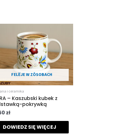
FELËJE W ZÔSOBACH
lana i ceramika
RA – Kaszubski kubek z
stawką-pokrywką
50
zł
DOWIEDZ SIĘ WIĘCEJ