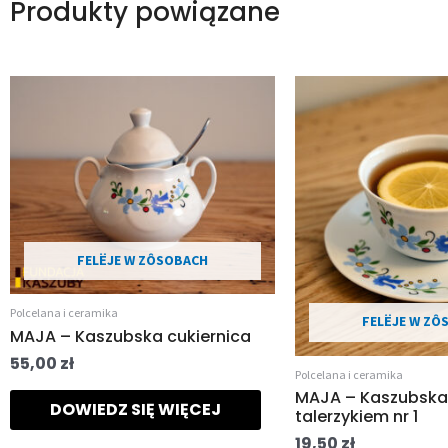
Produkty powiązane
FELËJE W ZÔSOBACH
Polcelana i ceramika
FELËJE W ZO
MAJA – Kaszubska cukiernica
55,00
zł
Polcelana i ceramika
MAJA – Kaszubska f
DOWIEDZ SIĘ WIĘCEJ
talerzykiem nr 1
19,50
zł