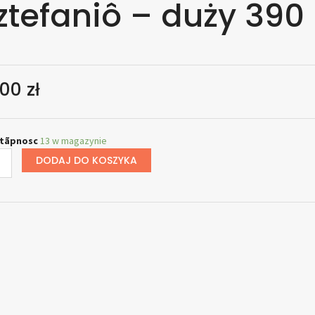
ztefaniô – duży 390
,00
zł
stãpnosc
13 w magazynie
DODAJ DO KOSZYKA