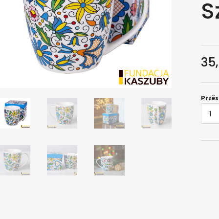
S
35
Przë