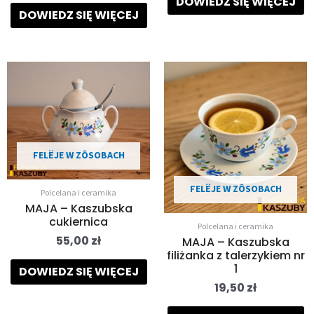
DOWIEDZ SIĘ WIĘCEJ
DOWIEDZ SIĘ WIĘCEJ
FELËJE W ZÔSOBACH
FELËJE W ZÔSOBACH
Polcelana i ceramika
MAJA – Kaszubska
cukiernica
Polcelana i ceramika
55,00
zł
MAJA – Kaszubska
filiżanka z talerzykiem nr
1
DOWIEDZ SIĘ WIĘCEJ
19,50
zł