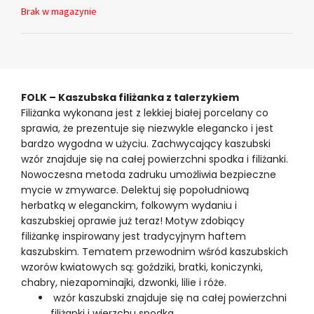
Brak w magazynie
FOLK – Kaszubska filiżanka z talerzykiem
Filiżanka wykonana jest z lekkiej białej porcelany co
sprawia, że prezentuje się niezwykle elegancko i jest
bardzo wygodna w użyciu. Zachwycający kaszubski
wzór znajduje się na całej powierzchni spodka i filiżanki.
Nowoczesna metoda zadruku umożliwia bezpieczne
mycie w zmywarce. Delektuj się popołudniową
herbatką w eleganckim, folkowym wydaniu i
kaszubskiej oprawie już teraz! Motyw zdobiący
filiżankę inspirowany jest tradycyjnym haftem
kaszubskim. Tematem przewodnim wśród kaszubskich
wzorów kwiatowych są: goździki, bratki, koniczynki,
chabry, niezapominajki, dzwonki, lilie i róże.
wzór kaszubski znajduje się na całej powierzchni
filiżanki i wierzchu spodka