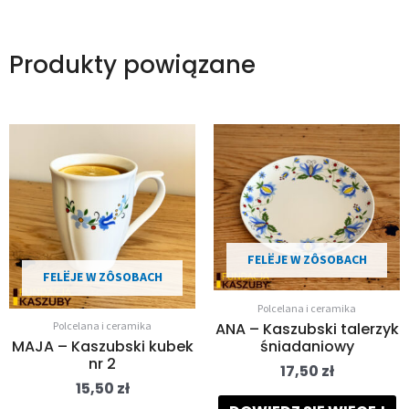
Produkty powiązane
FELËJE W ZÔSOBACH
FELËJE W ZÔSOBACH
Polcelana i ceramika
ANA – Kaszubski talerzyk
Polcelana i ceramika
śniadaniowy
MAJA – Kaszubski kubek
nr 2
17,50
zł
15,50
zł