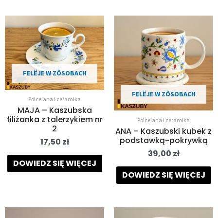
FELËJE W ZÔSOBACH
FELËJE W ZÔSOBACH
Polcelana i ceramika
MAJA – Kaszubska
filiżanka z talerzykiem nr
Polcelana i ceramika
2
ANA – Kaszubski kubek z
podstawką-pokrywką
17,50
zł
39,00
zł
DOWIEDZ SIĘ WIĘCEJ
DOWIEDZ SIĘ WIĘCEJ