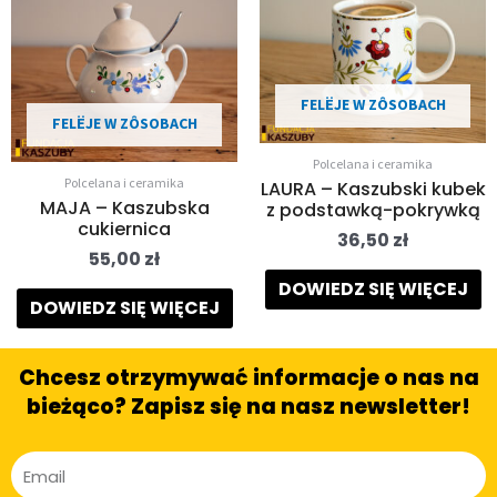
FELËJE W ZÔSOBACH
FELËJE W ZÔSOBACH
Polcelana i ceramika
Polcelana i ceramika
LAURA – Kaszubski kubek
MAJA – Kaszubska
z podstawką-pokrywką
cukiernica
36,50
zł
55,00
zł
DOWIEDZ SIĘ WIĘCEJ
DOWIEDZ SIĘ WIĘCEJ
Chcesz otrzymywać informacje o nas na
bieżąco? Zapisz się na nasz newsletter!