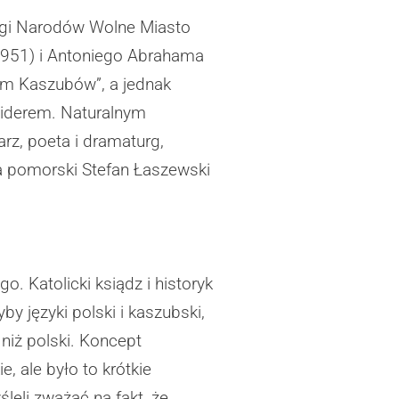
Ligi Narodów Wolne Miasto
1951) i Antoniego Abrahama
em Kaszubów”, a jednak
liderem. Naturalnym
z, poeta i dramaturg,
oda pomorski Stefan Łaszewski
 Katolicki ksiądz i historyk
y języki polski i kaszubski,
 niż polski. Koncept
, ale było to krótkie
leli zważać na fakt, że