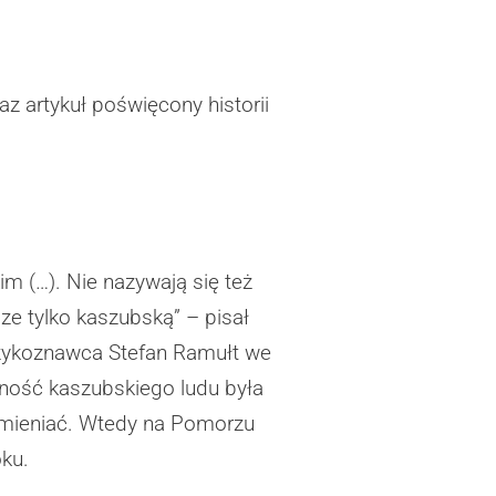
z artykuł poświęcony historii
m (…). Nie nazywają się też
e tylko kaszubską” – pisał
językoznawca Stefan Ramułt we
ność kaszubskiego ludu była
 zmieniać. Wtedy na Pomorzu
oku.