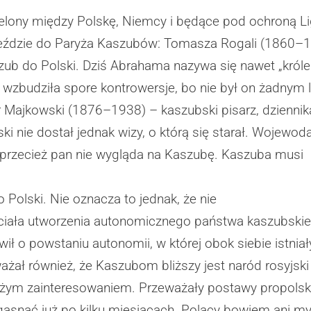
ielony między Polskę, Niemcy i będące pod ochroną 
jeździe do Paryża Kaszubów: Tomasza Rogali (1860–
zub do Polski. Dziś Abrahama nazywa się nawet „król
 wzbudziła spore kontrowersje, bo nie był on żadnym 
ajkowski (1876–1938) – kaszubski pisarz, dziennikar
wski nie dostał jednak wizy, o którą się starał. Wojew
przecież pan nie wygląda na Kaszubę. Kaszuba musi
olski. Nie oznacza to jednak, że nie
iała utworzenia autonomicznego państwa kaszubskiego.
 o powstaniu autonomii, w której obok siebie istniałyb
ażał również, że Kaszubom bliższy jest naród rosyjski
użym zainteresowaniem. Przeważały postawy propolskie
asnąć już po kilku miesiącach. Polacy bowiem ani myś