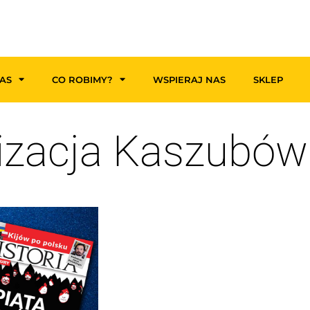
AS
CO ROBIMY?
WSPIERAJ NAS
SKLEP
izacja Kaszubów