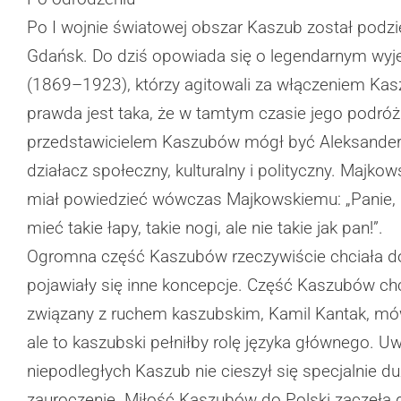
Po I wojnie światowej obszar Kaszub został podz
Gdańsk. Do dziś opowiada się o legendarnym wy
(1869–1923), którzy agitowali za włączeniem Kas
prawda jest taka, że w tamtym czasie jego podróż
przedstawicielem Kaszubów mógł być Aleksander M
działacz społeczny, kulturalny i polityczny. Majko
miał powiedzieć wówczas Majkowskiemu: „Panie, 
mieć takie łapy, takie nogi, ale nie takie jak pan!”.
Ogromna część Kaszubów rzeczywiście chciała do P
pojawiały się inne koncepcje. Część Kaszubów chc
związany z ruchem kaszubskim, Kamil Kantak, mówił
ale to kaszubski pełniłby rolę języka głównego. Uw
niepodległych Kaszub nie cieszył się specjalnie d
zauroczenie. Miłość Kaszubów do Polski zaczęła g