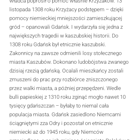
władca poprosił o pomoc właśnie Krzyżaków. 13
listopada 1308 roku Krzyżacy podstępem – dzięki
pomocy niemieckiej mniejszości zamieszkującej
gród – opanowali Gdańsk. I wydarzyła się jedna z
największych tragedii w kaszubskiej historii. Do
1308 roku Gdańsk był etnicznie kaszubski.
Zakonnicy na zawsze odmienili losy stołecznego
miasta Kaszubów. Dokonano ludobójstwa zwanego
dzisiaj rzezią gdańską. Ocalali mieszkańcy zostali
zmuszeni do prac przy rozbiórce zniszczonego
przez walki miasta, a później przepędzeni. Wedle
bulli papieskiej z 1310 roku zginąć mogło nawet 10
tysięcy gdańszczan – byłaby to niemal cała
populacja miasta. Gdańsk zasiedlono Niemcami
ściągniętymi zza Odry i pozostał on etnicznie
niemiecki aż do 1945 roku, gdy Niemców