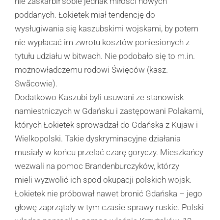
nie zaskarbił sobie jednak miłości nowych
poddanych. Łokietek miał tendencję do
wysługiwania się kaszubskimi wojskami, by potem
nie wypłacać im zwrotu kosztów poniesionych z
tytułu udziału w bitwach. Nie podobało się to m.in.
możnowładczemu rodowi Święców (kasz.
Swãcowie).
Dodatkowo Kaszubi byli usuwani ze stanowisk
namiestniczych w Gdańsku i zastępowani Polakami,
których Łokietek sprowadzał do Gdańska z Kujaw i
Wielkopolski. Takie dyskryminacyjne działania
musiały w końcu przelać czarę goryczy. Mieszkańcy
wezwali na pomoc Brandenburczyków, którzy
mieli wyzwolić ich spod okupacji polskich wojsk.
Łokietek nie próbował nawet bronić Gdańska – jego
głowę zaprzątały w tym czasie sprawy ruskie. Polski