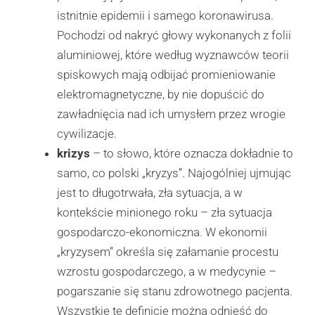
istnitnie epidemii i samego koronawirusa.
Pochodzi od nakryć głowy wykonanych z folii
aluminiowej, które według wyznawców teorii
spiskowych mają odbijać promieniowanie
elektromagnetyczne, by nie dopuścić do
zawładnięcia nad ich umysłem przez wrogie
cywilizacje.
krizys
– to słowo, które oznacza dokładnie to
samo, co polski „kryzys”. Najogólniej ujmując
jest to długotrwała, zła sytuacja, a w
kontekście minionego roku – zła sytuacja
gospodarczo-ekonomiczna. W ekonomii
„kryzysem” określa się załamanie procestu
wzrostu gospodarczego, a w medycynie –
pogarszanie się stanu zdrowotnego pacjenta.
Wszystkie te definicje można odnieść do