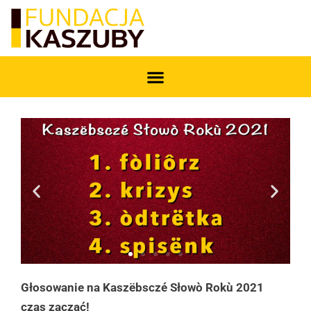
Głosowanie na Kaszëbsczé Słowò Rokù 2021
czas zacząć!