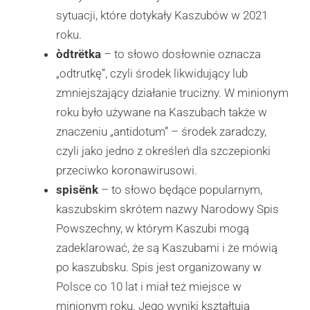
sytuacji, które dotykały Kaszubów w 2021
roku.
òdtrëtka
– to słowo dosłownie oznacza
„odtrutkę”, czyli środek likwidujący lub
zmniejszający działanie trucizny. W minionym
roku było używane na Kaszubach także w
znaczeniu „antidotum” – środek zaradczy,
czyli jako jedno z określeń dla szczepionki
przeciwko koronawirusowi.
spisënk
– to słowo będące popularnym,
kaszubskim skrótem nazwy Narodowy Spis
Powszechny, w którym Kaszubi mogą
zadeklarować, że są Kaszubami i że mówią
po kaszubsku. Spis jest organizowany w
Polsce co 10 lat i miał też miejsce w
minionym roku. Jego wyniki kształtują