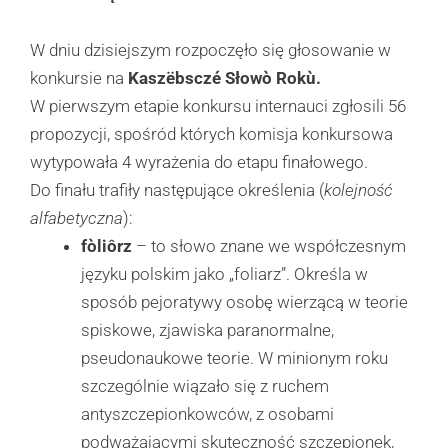
W dniu dzisiejszym rozpoczęło się głosowanie w
konkursie na
Kaszëbsczé Słowò Rokù.
W pierwszym etapie konkursu internauci zgłosili 56
propozycji, spośród których komisja konkursowa
wytypowała 4 wyrażenia do etapu finałowego.
Do finału trafiły następujące określenia (
kolejność
alfabetyczna
):
fòliôrz
– to słowo znane we współczesnym
języku polskim jako „foliarz”. Określa w
sposób pejoratywy osobę wierzącą w teorie
spiskowe, zjawiska paranormalne,
pseudonaukowe teorie. W minionym roku
szczególnie wiązało się z ruchem
antyszczepionkowców, z osobami
podważającymi skuteczność szczepionek,