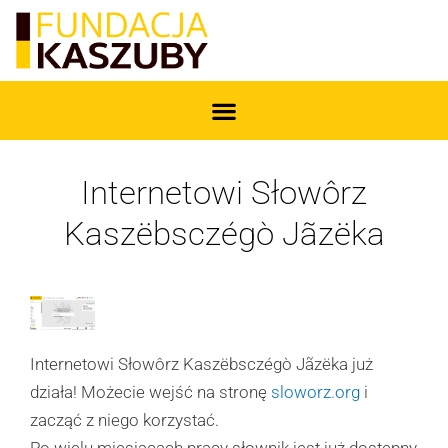
Internetowi Słowôrz
Kaszëbsczégò Jãzëka
Internetowi Słowôrz Kaszëbsczégò Jãzëka już
działa! Możecie wejść na stronę
sloworz.org
i
zacząć z niego korzystać.
Po wielu miesiącach pracy słownik jest już dostępny