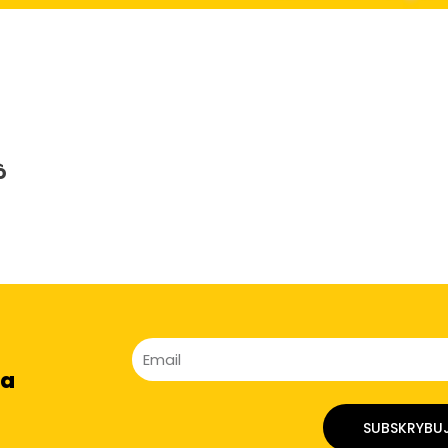
ò
na
SUBSKRYBU