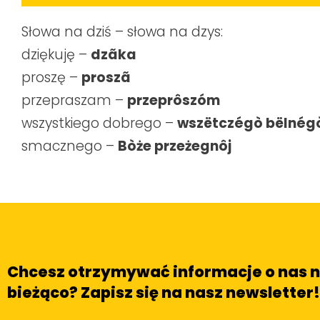
Słowa na dziś – słowa na dzys:‬
dziękuję –
dzãka
proszę –
proszã
przepraszam –
przeprôszóm
wszystkiego dobrego –
wszëtczégò bëlnég
smacznego –
Bòże przeżegnôj
Chcesz otrzymywać informacje o nas 
bieżąco? Zapisz się na nasz newsletter!